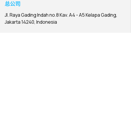
总公司
Jl. Raya Gading Indah no.8 Kav. A4 - A5 Kelapa Gading,
Jakarta 14240, Indonesia
企业服务
商业应用软件的研究与开发
硬件授权服务中心
座椅管理服务
数据中心
打印解决方案
联系方式
+6221 - 45844088
info@faasri.com
联系方式 faasri.com